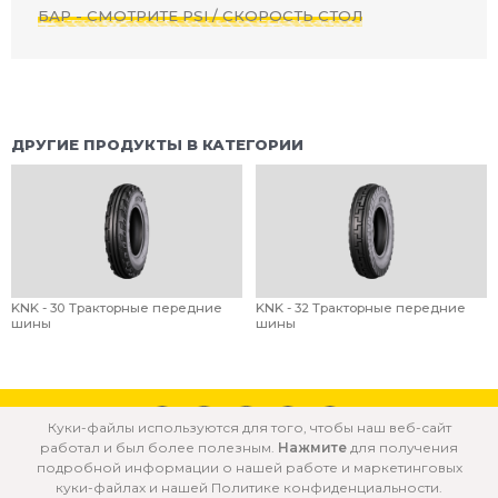
БАР - СМОТРИТЕ PSI / СКОРОСТЬ СТОЛ
ДРУГИЕ ПРОДУКТЫ В КАТЕГОРИИ
KNK - 30 Тракторные передние
KNK - 32 Тракторные передние
шины
шины
Куки-файлы используются для того, чтобы наш веб-сайт
работал и был более полезным.
Нажмите
для получения
© 2020 ÖZKA все права защищены
подробной информации о нашей работе и маркетинговых
куки-файлах и нашей Политике конфиденциальности.
ПОЛИТИКА КУКИ-
ПОЛИТИКА
УСЛОВИЯ