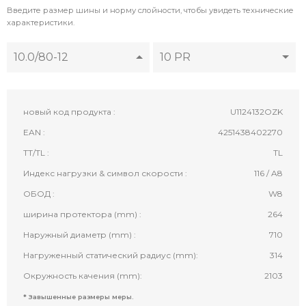
Введите размер шины и норму слойности, чтобы увидеть технические
характеристики.
10.0/80-12
10 PR
новый код продукта :
U1124132OZK
EAN :
4251438402270
TT/TL :
TL
Индекс нагрузки & символ скорости :
116 / A8
ОБОД :
W8
ширина протектора (mm) :
264
Наружный диаметр (mm) :
710
Нагруженный статический радиус (mm):
314
Окружность качения (mm):
2103
* Завышенные размеры меры.