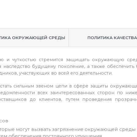
ТИКА ОКРУЖАЮЩЕЙ СРЕДЫ
ПОЛИТИКА КАЧЕСТВА
стью и чуткостью стремится защищать окружающую сре
е в наследство будущему поколение, а также обеспечит
дников, участвующих во всей его деятельности.
 стать сильным звеном цепи в сфере защиты окружающ
ведомленности всех заинтересованных сторон по ниж
поставщиков до клиентов, путем проведения прозрач
сов
оторые могут вызвать загрязнение окружающей среды и
тем обеспечения постоянного улучшения.