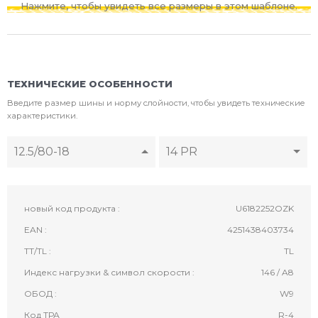
Нажмите, чтобы увидеть все размеры в этом шаблоне.
ТЕХНИЧЕСКИЕ ОСОБЕННОСТИ
Введите размер шины и норму слойности, чтобы увидеть технические
характеристики.
12.5/80-18
14 PR
новый код продукта :
U6182252OZK
EAN :
4251438403734
TT/TL :
TL
Индекс нагрузки & символ скорости :
146 / A8
ОБОД :
W9
Код ТРА
R-4