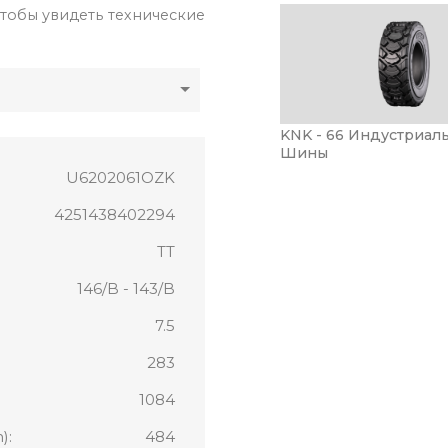
тобы увидеть технические
KNK - 66 Индустриал
Шины
U6202061OZK
4251438402294
TT
146/B - 143/B
7.5
283
1084
):
484