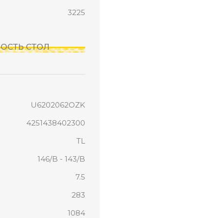
3225
ОРОСТЬ СТОЛ
U6202062OZK
4251438402300
TL
146/B - 143/B
7.5
283
1084