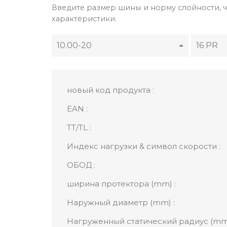
Введите размер шины и норму слойности, ч
характеристики.
10.00-20
16 PR
новый код продукта :
EAN :
TT/TL :
Индекс нагрузки & символ скорости :
ОБОД :
ширина протектора (mm) :
Наружный диаметр (mm) :
Нагруженный статический радиус (mm