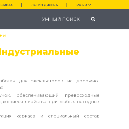
 ШИНАХ
ЛОГИН ДИЛЕРА
RU-RU
ины
 Индустриальные
аботан для экскаваторов на дорожно-
ах
унок, обеспечивающий превосходные
щающиеся свойства при любых погодных
укция каркаса и специальный состав