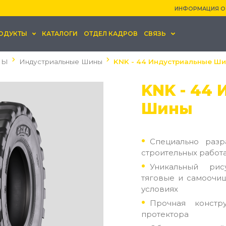
ИНФОРМАЦИЯ О
ОДУКТЫ
КАТАЛОГИ
ОТДЕЛ КАДРОВ
СВЯЗЬ
НЫ
Индустриальные Шины
KNK - 44 Индустриальные Ш
KNK - 44
Шины
Специально разр
строительных работ
Уникальный рис
тяговые и самоочи
условиях
Прочная констр
протектора