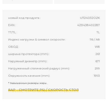
новый код продукта :
U1124032OZK
EAN :
4251438402287
TT/TL :
TL
Индекс нагрузки & символ скорости :
116 / A8
ОБОД :
W8
ширина протектора (mm) :
261
Наружный диаметр (mm) :
671
Нагруженный статический радиус (mm):
299
Окружность качения (mm):
1993
* Завышенные размеры меры.
БАР - СМОТРИТЕ PSI / СКОРОСТЬ СТОЛ